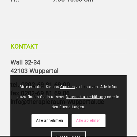
KONTAKT
Wall 32-34
42103 Wuppertal
tel. 0202-69 81 69 00
Bitte erlauben Sie uns
Cookies
zu benutzen. Alle Infos
fax 0202-69 81 69 06
dazu finden Sie in unserer
Datenschutzerklärung
oder in
info@therapieraum-wuppertal.de
den Einstellungen.
Alle annehmen
Alle ablehnen