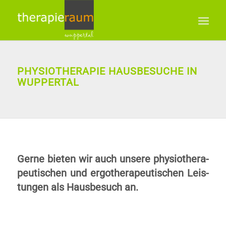
PHYSIOTHERAPIE HAUSBESUCHE IN
WUPPERTAL
Ge­rne bie­ten wir auch un­se­re phy­sio­the­ra­
peu­ti­schen und ergotherapeutischen Leis­
tung­en als Haus­be­such an.