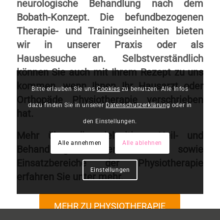
neurologische Behandlung nach dem
Bobath-Konzept. Die befundbezogenen
Therapie- und Trainingseinheiten bieten
wir in unserer Praxis oder als
Hausbesuche an. Selbstverständlich
können Sie auch mit Ihrem Rezept zu uns
kommen, wenn Ihnen Ihr Hausarzt oder
Bitte erlauben Sie uns
Cookies
zu benutzen. Alle Infos
Orthopäde Physiotherapie verschrieben
dazu finden Sie in unserer
Datenschutzerklärung
oder in
hat.
den Einstellungen.
Mehr über die vielseitigen Heil- und
Alle annehmen
Alle ablehnen
Behandlungsmethoden sowie
Einsatzbereiche der Physiotherapie
Einstellungen
erfahren Sie unter mehr.
MEHR ZU PHYSIOTHERAPIE