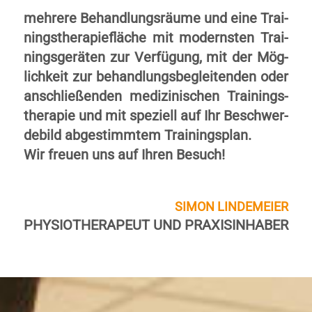
meh­re­re Be­hand­lungs­räu­me und ei­ne Trai­
nings­­­­the­ra­pie­­flä­che mit mo­dern­sten Trai­
nings­­ge­rä­ten zur Ver­fü­gung, mit der Mög­
lich­keit zur be­hand­lungs­be­glei­ten­den oder
an­schlie­ßen­den me­di­zi­ni­schen Trai­nings­
the­ra­pie und mit spe­ziell auf Ihr Be­schwer­
de­bild ab­ge­stim­mtem Trai­nings­plan.
Wir freuen uns auf Ihren Besuch!
SIMON LINDE­MEIER
PHY­SIO­THE­RA­PEUT UND PRAXIS­INHABER