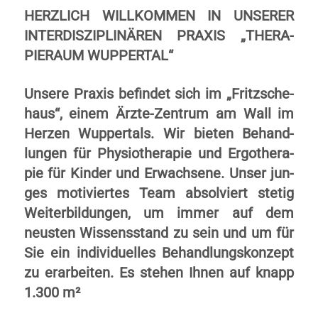
HERZ­LICH WILL­KOMMEN IN UN­SERER
INTER­DIS­ZI­PLI­NÄ­REN PRA­XIS „THE­RA­
PIERAUM WUPPER­TAL“
Unsere Praxis be­fin­det sich im „Fritz­sche­
haus“, ei­nem Ärzte-Zentrum am Wall im
Her­zen Wupper­tals. Wir bie­ten Be­hand­
lung­en für Phy­sio­­the­ra­pie und Er­go­­the­ra­
pie für Ki­nder und Er­wachse­ne. Unser jun­
ges mo­ti­vier­tes Team ab­sol­viert ste­tig
Wei­ter­­bil­dung­en, um immer auf dem
neus­ten Wis­sens­stand zu sein und um für
Sie ein in­di­vi­du­elles Be­hand­lungs­kon­zept
zu er­ar­bei­ten. Es ste­hen Ihnen auf knapp
1.300 m²